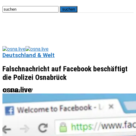
Deutschland & Welt
Falschnachricht auf Facebook beschäftigt
die Polizei Osnabrück
osna.live
15. März 2017