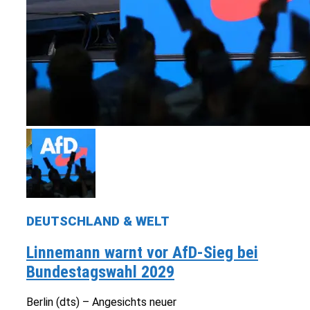
DEUTSCHLAND & WELT
Linnemann warnt vor AfD-Sieg bei
Bundestagswahl 2029
Berlin (dts) – Angesichts neuer