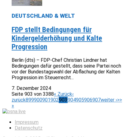
DEUTSCHLAND & WELT
FDP stellt Bedingungen für
Kindergelderhöhung und Kalte
Progression
Berlin (dts) – FDP-Chef Christian Lindner hat
Bedingungen dafür gestellt, dass seine Partei noch
vor der Bundestagswahl der Abflachung der Kalten
Progression im Steuerrecht...
7. Dezember 2024
Seite 903 von 3388
« Zurück
‹
zurück
899
900
901
902
903
904
905
906
907
weiter ›
>>
»
Impressum
Datenschutz