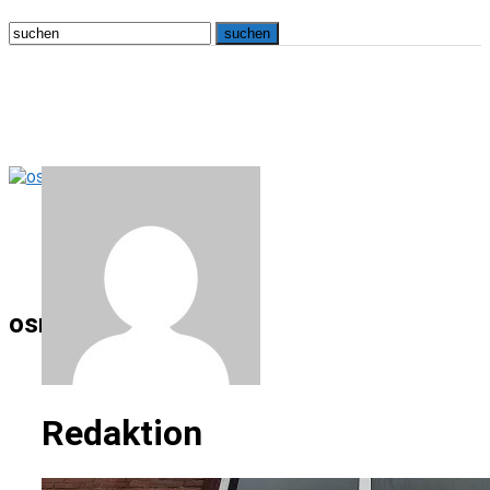
osna.live
Redaktion