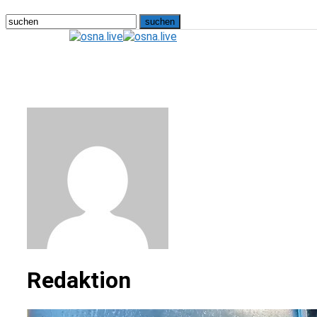
osna.live
Redaktion