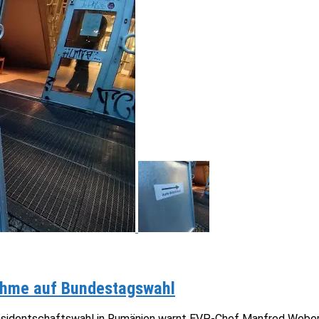
nahme auf Bundestagswahl
räsidentschaftswahl in Rumänien warnt EVP-Chef Manfred Weber 