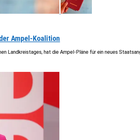
 der Ampel-Koalition
en Landkreistages, hat die Ampel-Pläne für ein neues Staatsangeh