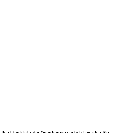
n Identität oder Orientierung verfolgt werden. Ein...