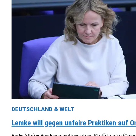
DEUTSCHLAND & WELT
Lemke will gegen unfaire Praktiken auf O
Berlin (dts) – Bundesumweltministerin Steffi Lemke (Grüne