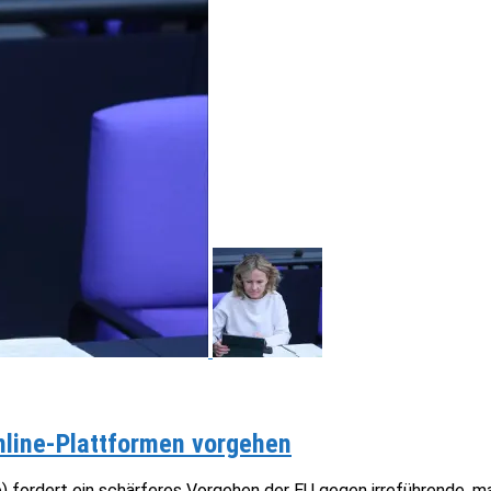
nline-Plattformen vorgehen
) fordert ein schärferes Vorgehen der EU gegen irreführende, m