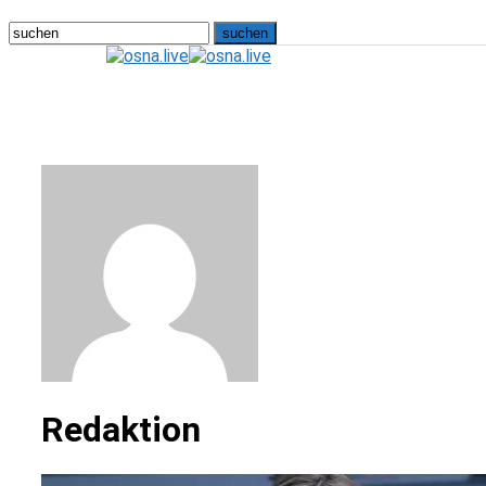
osna.live
Redaktion