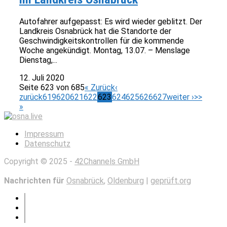
Autofahrer aufgepasst: Es wird wieder geblitzt. Der
Landkreis Osnabrück hat die Standorte der
Geschwindigkeitskontrollen für die kommende
Woche angekündigt. Montag, 13.07. – Menslage
Dienstag,...
12. Juli 2020
Seite 623 von 685
« Zurück
‹
zurück
619
620
621
622
623
624
625
626
627
weiter ›
>>
»
Impressum
Datenschutz
Copyright © 2025 -
42Channels GmbH
Nachrichten für
Osnabrück
,
Oldenburg
|
geprüft.org