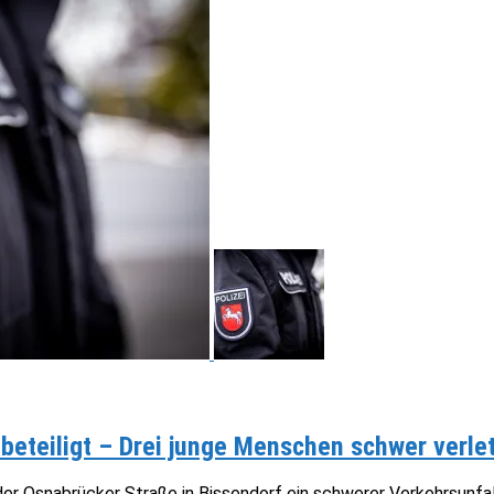
 beteiligt – Drei junge Menschen schwer verle
 Osnabrücker Straße in Bissendorf ein schwerer Verkehrsunfall m