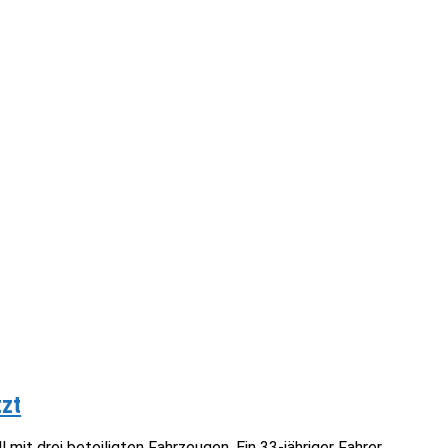
tzt
it drei beteiligten Fahrzeugen. Ein 33-jähriger Fahrer