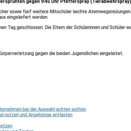
 versprühten gegen 9:45 Uhr Pfefferspray (Tierabwehrspray
acher sowie fünf weitere Mitschüler leichte Atemwegsreizungen
us eingeliefert werden.
chen Tag geschlossen. Die Eltern der Schülerinnen und Schüler wu
 Körperverletzung gegen die beiden Jugendlichen eingeleitet.
ternehmen bei der Auswahl achten sollten
d nutzen und Angehörige entlasten
setzen