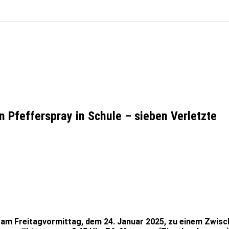
 Pfefferspray in Schule – sieben Verletzte
am Freitagvormittag, dem 24. Januar 2025, zu einem Zwische