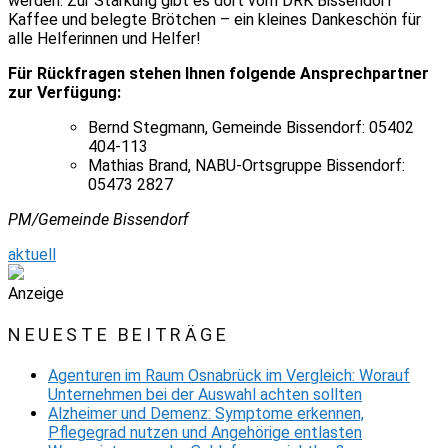
werden. Zur Stärkung gibt es dort vom DRK Bissendorf
Kaffee und belegte Brötchen – ein kleines Dankeschön für
alle Helferinnen und Helfer!
Für Rückfragen stehen Ihnen folgende Ansprechpartner
zur Verfügung:
Bernd Stegmann, Gemeinde Bissendorf: 05402
404-113
Mathias Brand, NABU-Ortsgruppe Bissendorf:
05473 2827
PM/Gemeinde Bissendorf
aktuell
Anzeige
NEUESTE BEITRÄGE
Agenturen im Raum Osnabrück im Vergleich: Worauf
Unternehmen bei der Auswahl achten sollten
Alzheimer und Demenz: Symptome erkennen,
Pflegegrad nutzen und Angehörige entlasten