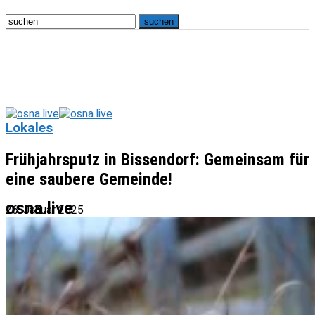
Lokales
Frühjahrsputz in Bissendorf: Gemeinsam für
eine saubere Gemeinde!
osna.live
26. Januar 2025