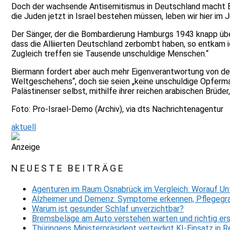
Doch der wachsende Antisemitismus in Deutschland macht Bi
die Juden jetzt in Israel bestehen müssen, leben wir hier im 
Der Sänger, der die Bombardierung Hamburgs 1943 knapp überl
dass die Alliierten Deutschland zerbombt haben, so entkam i
Zugleich treffen sie Tausende unschuldige Menschen.“
Biermann fordert aber auch mehr Eigenverantwortung von den 
Weltgeschehens“, doch sie seien „keine unschuldige Opfermas
Palästinenser selbst, mithilfe ihrer reichen arabischen Brüde
Foto: Pro-Israel-Demo (Archiv), via dts Nachrichtenagentur
aktuell
Anzeige
NEUESTE BEITRÄGE
Agenturen im Raum Osnabrück im Vergleich: Worauf Un
Alzheimer und Demenz: Symptome erkennen, Pflegegra
Warum ist gesunder Schlaf unverzichtbar?
Bremsbeläge am Auto verstehen warten und richtig er
Thüringens Ministerpräsident verteidigt KI-Einsatz in