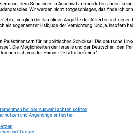
ermann, dem Sohn eines in Auschwitz ermordeten Juden, keine A
Judenparadies. Wir werden nicht totgeschlagen, das finde ich prim
ebte, verglich die damaligen Angriffe der Alliierten mit denen I
ch als sogenannter Halbjude der Vernichtung. Und ja, insofern 
Palästinensern für ihr politisches Schicksal. Die deutsche Lin
se“. Die Möglichkeiten der Israelis und der Deutschen, den Palä
r, können sich von der Hamas-Diktatur befreien.“
ternehmen bei der Auswahl achten sollten
d nutzen und Angehörige entlasten
setzen
 Reden und Texten