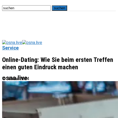
Service
Online-Dating: Wie Sie beim ersten Treffen
einen guten Eindruck machen
osna.live
7. Januar 2024