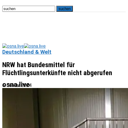
Deutschland & Welt
NRW hat Bundesmittel für
Flüchtlingsunterkünfte nicht abgerufen
osna.live
6. Januar 2024