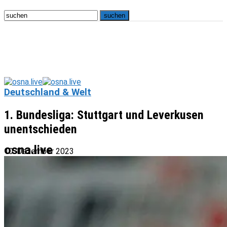
Deutschland & Welt
1. Bundesliga: Stuttgart und Leverkusen
unentschieden
osna.live
10. Dezember 2023