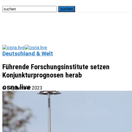
Deutschland & Welt
Führende Forschungsinstitute setzen
Konjunkturprognosen herab
osna.live
6. September 2023