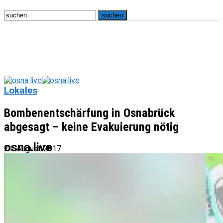
Lokales
Bombenentschärfung in Osnabrück
abgesagt – keine Evakuierung nötig
osna.live
21. August 2017