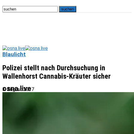
Blaulicht
Polizei stellt nach Durchsuchung in
Wallenhorst Cannabis-Kräuter sicher
osna.live
3. August 2017