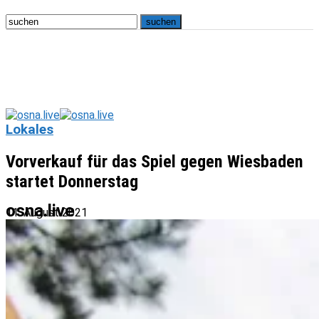
Lokales
Vorverkauf für das Spiel gegen Wiesbaden
startet Donnerstag
osna.live
11. August 2021