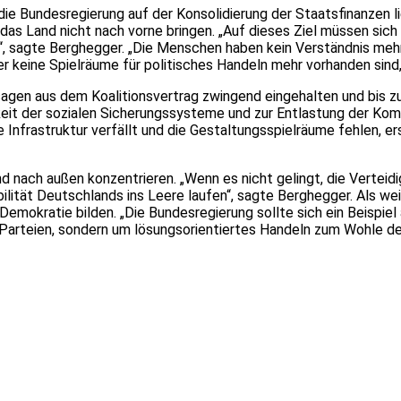
e Bundesregierung auf der Konsolidierung der Staatsfinanzen li
das Land nicht nach vorne bringen. „Auf dieses Ziel müssen sic
n“, sagte Berghegger. „Die Menschen haben kein Verständnis mehr
r keine Spielräume für politisches Handeln mehr vorhanden sin
 Zusagen aus dem Koalitionsvertrag zwingend eingehalten und b
keit der sozialen Sicherungssysteme und zur Entlastung der Kom
ie Infrastruktur verfällt und die Gestaltungsspielräume fehlen,
nd nach außen konzentrieren. „Wenn es nicht gelingt, die Verteid
lität Deutschlands ins Leere laufen“, sagte Berghegger. Als w
Demokratie bilden. „Die Bundesregierung sollte sich ein Beispi
Parteien, sondern um lösungsorientiertes Handeln zum Wohle d