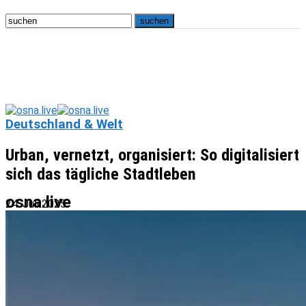
Deutschland & Welt
Urban, vernetzt, organisiert: So digitalisiert
sich das tägliche Stadtleben
osna.live
24. Juli 2025