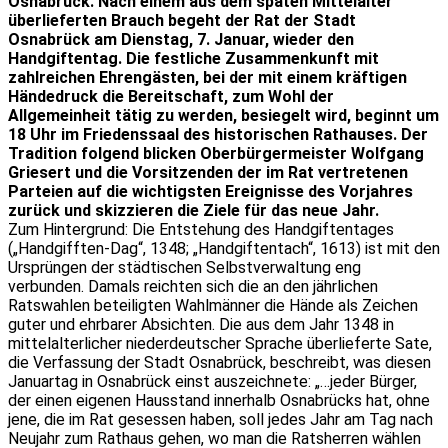
Osnabrück. Nach einem aus dem späten Mittelalter
überlieferten Brauch begeht der Rat der Stadt
Osnabrück am Dienstag, 7. Januar, wieder den
Handgiftentag. Die festliche Zusammenkunft mit
zahlreichen Ehrengästen, bei der mit einem kräftigen
Händedruck die Bereitschaft, zum Wohl der
Allgemeinheit tätig zu werden, besiegelt wird, beginnt um
18 Uhr im Friedenssaal des historischen Rathauses. Der
Tradition folgend blicken Oberbürgermeister Wolfgang
Griesert und die Vorsitzenden der im Rat vertretenen
Parteien auf die wichtigsten Ereignisse des Vorjahres
zurück und skizzieren die Ziele für das neue Jahr.
Zum Hintergrund: Die Entstehung des Handgiftentages
(„Handgifften-Dag“, 1348; „Handgiftentach“, 1613) ist mit den
Ursprüngen der städtischen Selbstverwaltung eng
verbunden. Damals reichten sich die an den jährlichen
Ratswahlen beteiligten Wahlmänner die Hände als Zeichen
guter und ehrbarer Absichten. Die aus dem Jahr 1348 in
mittelalterlicher niederdeutscher Sprache überlieferte Sate,
die Verfassung der Stadt Osnabrück, beschreibt, was diesen
Januartag in Osnabrück einst auszeichnete: „…jeder Bürger,
der einen eigenen Hausstand innerhalb Osnabrücks hat, ohne
jene, die im Rat gesessen haben, soll jedes Jahr am Tag nach
Neujahr zum Rathaus gehen, wo man die Ratsherren wählen