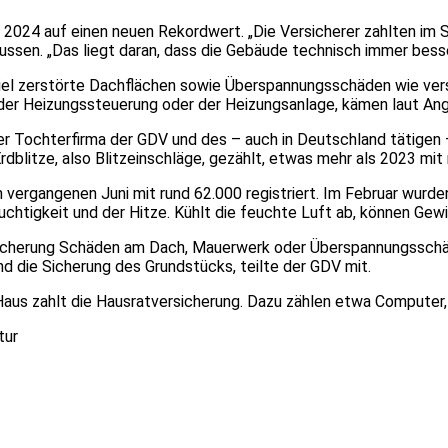
e 2024 auf einen neuen Rekordwert. „Die Versicherer zahlten im 
ussen. „Das liegt daran, dass die Gebäude technisch immer besser
piel zerstörte Dachflächen sowie Überspannungsschäden wie v
der Heizungssteuerung oder der Heizungsanlage, kämen laut Ang
r Tochterfirma der GDV und des – auch in Deutschland tätigen 
blitze, also Blitzeinschläge, gezählt, etwas mehr als 2023 mit 
vergangenen Juni mit rund 62.000 registriert. Im Februar wurden
uchtigkeit und der Hitze. Kühlt die feuchte Luft ab, können Ge
cherung Schäden am Dach, Mauerwerk oder Überspannungsschäde
 die Sicherung des Grundstücks, teilte der GDV mit.
us zahlt die Hausratversicherung. Dazu zählen etwa Computer,
tur