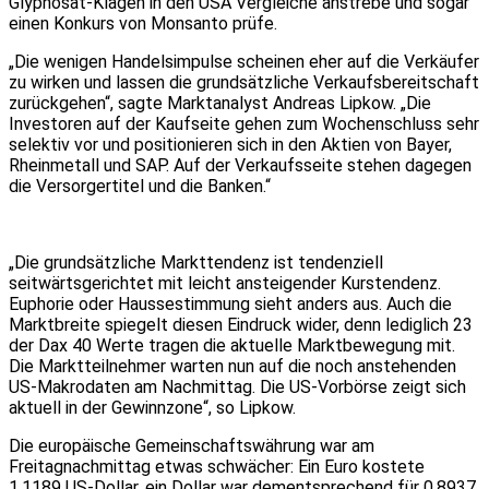
Glyphosat-Klagen in den USA Vergleiche anstrebe und sogar
einen Konkurs von Monsanto prüfe.
„Die wenigen Handelsimpulse scheinen eher auf die Verkäufer
zu wirken und lassen die grundsätzliche Verkaufsbereitschaft
zurückgehen“, sagte Marktanalyst Andreas Lipkow. „Die
Investoren auf der Kaufseite gehen zum Wochenschluss sehr
selektiv vor und positionieren sich in den Aktien von Bayer,
Rheinmetall und SAP. Auf der Verkaufsseite stehen dagegen
die Versorgertitel und die Banken.“
„Die grundsätzliche Markttendenz ist tendenziell
seitwärtsgerichtet mit leicht ansteigender Kurstendenz.
Euphorie oder Haussestimmung sieht anders aus. Auch die
Marktbreite spiegelt diesen Eindruck wider, denn lediglich 23
der Dax 40 Werte tragen die aktuelle Marktbewegung mit.
Die Marktteilnehmer warten nun auf die noch anstehenden
US-Makrodaten am Nachmittag. Die US-Vorbörse zeigt sich
aktuell in der Gewinnzone“, so Lipkow.
Die europäische Gemeinschaftswährung war am
Freitagnachmittag etwas schwächer: Ein Euro kostete
1,1189 US-Dollar, ein Dollar war dementsprechend für 0,8937