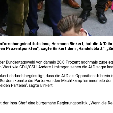
sforschungsinstituts Insa, Hermann Binkert, hat die AfD ih
eben Prozentpunkten“, sagte Binkert dem „Handelsblatt“. „Si
der Bundestagswahl von damals 20,8 Prozent nochmals zugelegt u
n Wert wie CDU/CSU. Andere Umfragen sehen die AfD sogar knap
nkert dadurch begünstigt, dass die AfD als Oppositionsführerin
Außerdem könnte die Partei von den Machtkämpfen innerhalb der
iden Parteien“, sagte Binkert.
t der Insa-Chef eine bürgernahe Regierungspolitik. „Wenn die Re