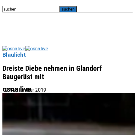
Blaulicht
Dreiste Diebe nehmen in Glandorf
Baugerüst mit
osna.live
12. September 2019