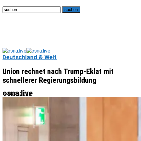
Deutschland & Welt
Union rechnet nach Trump-Eklat mit
schnellerer Regierungsbildung
osna.live
1. März 2025