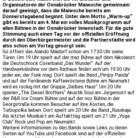
Organisatoren der Osnabrücker Maiwoche gemeinsam
darauf geeinigt, dass die Maiwoche bereits am
Donnerstagabend beginnt. Unter dem Motto „Warm-up“
gibt es bereits am 4. Mai ein volles Musikprogramm auf
allen Bühnen in der Osnabrücker Innenstadt. Für die gute
Stimmung auch einen Tag vor der offiziellen Eröffnung
durch den Oberbürgermeister und die Partnerstädte wird
also schon am Vortag gesorgt sein.
So öffnet das Alando Maidorf schon um 17:30 Uhr seine
Türen. Um 19 Uhr spielt auf der maz Bühne auf dem Nikolaiort
die Deutschrock Coverband „Das Wunder“. Auf der
Handwerksbühne vor dem Rathaus findet sich um 19:30 Uhr
jeder ein, der Funk mag. Dort spielt die Band „Pimpy Panda“
und auf der Ferdinands Kaffeerösterei Bühne am Neumarkt
wird es rockig mit der Gruppe „Gelbes Haus“. Um 20 Uhr
spielen „The Diesel Brothers“ Akustik Soul am Jürgensort auf
der R&R Ice Cream Bühne und auf der noz Bühne in der
Georgstraße kommen Besucher auf ihre Kosten, die
Turbopolka lieben. Dort spielt um 20 Uhr die Band „Russkaja.
Als letzter Musikact am Auftakttag spielt um 21 Uhr „Yoga
Club“ Rock und Pop am Neumarkt.
Weitere Informationen zu den Bands sowie Links zu deren
Seiten auf YouTube und Facebook sind auf der offiziellen