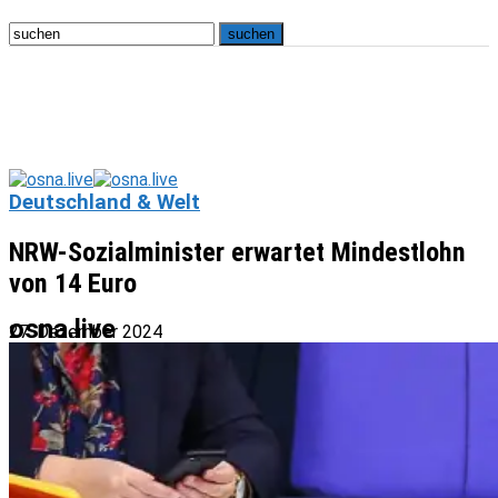
Deutschland & Welt
NRW-Sozialminister erwartet Mindestlohn
von 14 Euro
osna.live
27. Dezember 2024