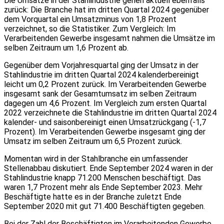
Die Umsätze in der Stahlindustrie gehen aktuell ebenfalls
zurück: Die Branche hat im dritten Quartal 2024 gegenüber
dem Vorquartal ein Umsatzminus von 1,8 Prozent
verzeichnet, so die Statistiker. Zum Vergleich: Im
Verarbeitenden Gewerbe insgesamt nahmen die Umsätze im
selben Zeitraum um 1,6 Prozent ab.
Gegenüber dem Vorjahresquartal ging der Umsatz in der
Stahlindustrie im dritten Quartal 2024 kalenderbereinigt
leicht um 0,2 Prozent zurück. Im Verarbeitenden Gewerbe
insgesamt sank der Gesamtumsatz im selben Zeitraum
dagegen um 4,6 Prozent. Im Vergleich zum ersten Quartal
2022 verzeichnete die Stahlindustrie im dritten Quartal 2024
kalender- und saisonbereinigt einen Umsatzrückgang (-1,7
Prozent). Im Verarbeitenden Gewerbe insgesamt ging der
Umsatz im selben Zeitraum um 6,5 Prozent zurück.
Momentan wird in der Stahlbranche ein umfassender
Stellenabbau diskutiert. Ende September 2024 waren in der
Stahlindustrie knapp 71.200 Menschen beschäftigt. Das
waren 1,7 Prozent mehr als Ende September 2023. Mehr
Beschäftigte hatte es in der Branche zuletzt Ende
September 2020 mit gut 71.400 Beschäftigten gegeben.
Bei der Zahl der Beschäftigten im Verarbeitenden Gewerbe