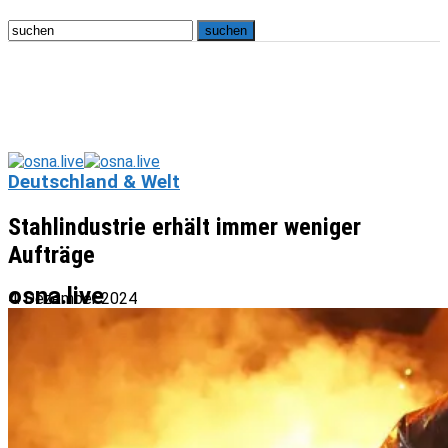
Deutschland & Welt
Stahlindustrie erhält immer weniger
Aufträge
osna.live
4. Dezember 2024