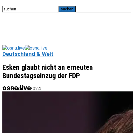
Deutschland & Welt
Esken glaubt nicht an erneuten
Bundestagseinzug der FDP
osna.live
2. Dezember 2024