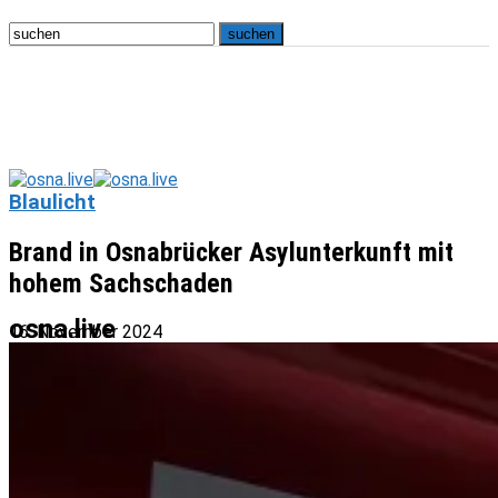
Blaulicht
Brand in Osnabrücker Asylunterkunft mit
hohem Sachschaden
osna.live
16. November 2024