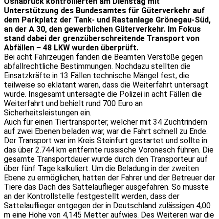
Osnabrück kontrollierten am Dienstag mit
Unterstützung des Bundesamtes für Güterverkehr auf
dem Parkplatz der Tank- und Rastanlage Grönegau-Süd,
an der A 30, den gewerblichen Güterverkehr. Im Fokus
stand dabei der grenzüberschreitende Transport von
Abfällen – 48 LKW wurden überprüft.
Bei acht Fahrzeugen fanden die Beamten Verstöße gegen
abfallrechtliche Bestimmungen. Nochdazu stellten die
Einsatzkräfte in 13 Fällen technische Mängel fest, die
teilweise so eklatant waren, dass die Weiterfahrt untersagt
wurde. Insgesamt untersagte die Polizei in acht Fällen die
Weiterfahrt und behielt rund 700 Euro an
Sicherheitsleistungen ein.
Auch für einen Tiertransporter, welcher mit 34 Zuchtrindern
auf zwei Ebenen beladen war, war die Fahrt schnell zu Ende.
Der Transport war im Kreis Steinfurt gestartet und sollte in
das über 2.744 km entfernte russische Voronesch führen. Die
gesamte Transportdauer wurde durch den Transporteur auf
über fünf Tage kalkuliert. Um die Beladung in der zweiten
Ebene zu ermöglichen, hatten der Fahrer und der Betreuer der
Tiere das Dach des Sattelauflieger ausgefahren. So musste
an der Kontrollstelle festgestellt werden, dass der
Sattelauflieger entgegen der in Deutschland zulässigen 4,00
m eine Höhe von 4,145 Metter aufwies. Des Weiteren war die