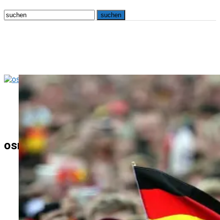
osna.live