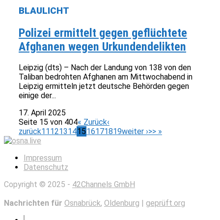
BLAULICHT
Polizei ermittelt gegen geflüchtete
Afghanen wegen Urkundendelikten
Leipzig (dts) – Nach der Landung von 138 von den
Taliban bedrohten Afghanen am Mittwochabend in
Leipzig ermitteln jetzt deutsche Behörden gegen
einige der...
17. April 2025
Seite 15 von 404
« Zurück
‹
zurück
11
12
13
14
15
16
17
18
19
weiter ›
>> »
Impressum
Datenschutz
Copyright © 2025 -
42Channels GmbH
Nachrichten für
Osnabrück
,
Oldenburg
|
geprüft.org