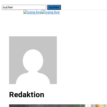
osna.live
Redaktion