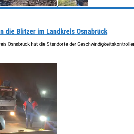
n die Blitzer im Landkreis Osnabrück
kreis Osnabrück hat die Standorte der Geschwindigkeitskontrol