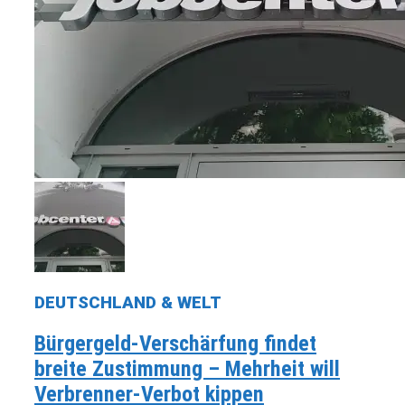
DEUTSCHLAND & WELT
Bürgergeld-Verschärfung findet
breite Zustimmung – Mehrheit will
Verbrenner-Verbot kippen