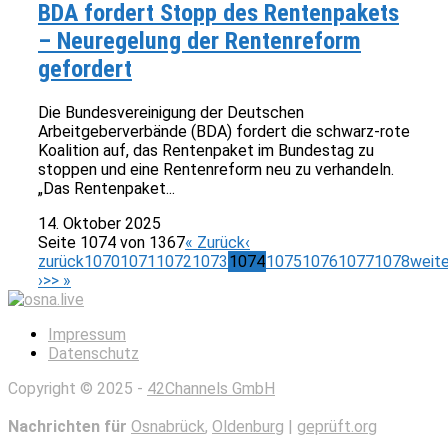
BDA fordert Stopp des Rentenpakets
– Neuregelung der Rentenreform
gefordert
Die Bundesvereinigung der Deutschen
Arbeitgeberverbände (BDA) fordert die schwarz-rote
Koalition auf, das Rentenpaket im Bundestag zu
stoppen und eine Rentenreform neu zu verhandeln.
„Das Rentenpaket...
14. Oktober 2025
Seite 1074 von 1367
« Zurück
‹
zurück
1070
1071
1072
1073
1074
1075
1076
1077
1078
weite
›
>> »
Impressum
Datenschutz
Copyright © 2025 -
42Channels GmbH
Nachrichten für
Osnabrück
,
Oldenburg
|
geprüft.org