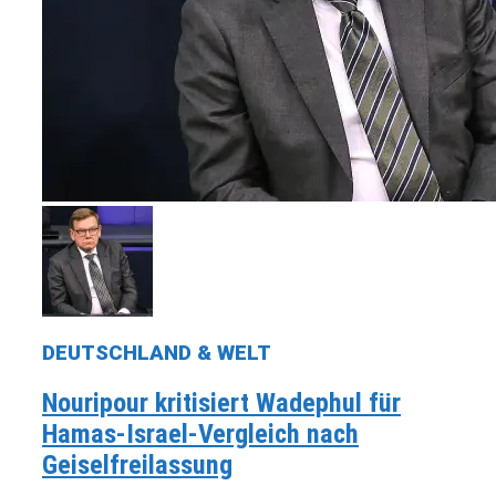
DEUTSCHLAND & WELT
Nouripour kritisiert Wadephul für
Hamas-Israel-Vergleich nach
Geiselfreilassung