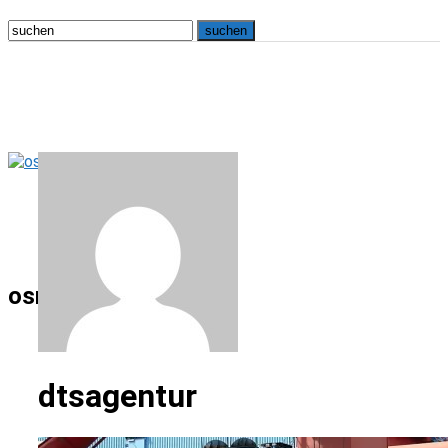
osna.live
dtsagentur