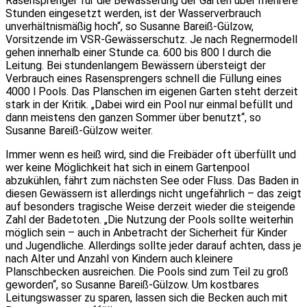
Rasensprenger für die Bewässerung der Gärten über mehrere
Stunden eingesetzt werden, ist der Wasserverbrauch
unverhältnismäßig hoch“, so Susanne Bareiß-Gülzow,
Vorsitzende im VSR-Gewässerschutz. Je nach Regnermodell
gehen innerhalb einer Stunde ca. 600 bis 800 l durch die
Leitung. Bei stundenlangem Bewässern übersteigt der
Verbrauch eines Rasensprengers schnell die Füllung eines
4000 l Pools. Das Planschen im eigenen Garten steht derzeit
stark in der Kritik. „Dabei wird ein Pool nur einmal befüllt und
dann meistens den ganzen Sommer über benutzt“, so
Susanne Bareiß-Gülzow weiter.
Immer wenn es heiß wird, sind die Freibäder oft überfüllt und
wer keine Möglichkeit hat sich in einem Gartenpool
abzukühlen, fährt zum nächsten See oder Fluss. Das Baden in
diesen Gewässern ist allerdings nicht ungefährlich – das zeigt
auf besonders tragische Weise derzeit wieder die steigende
Zahl der Badetoten. „Die Nutzung der Pools sollte weiterhin
möglich sein – auch in Anbetracht der Sicherheit für Kinder
und Jugendliche. Allerdings sollte jeder darauf achten, dass je
nach Alter und Anzahl von Kindern auch kleinere
Planschbecken ausreichen. Die Pools sind zum Teil zu groß
geworden“, so Susanne Bareiß-Gülzow. Um kostbares
Leitungswasser zu sparen, lassen sich die Becken auch mit