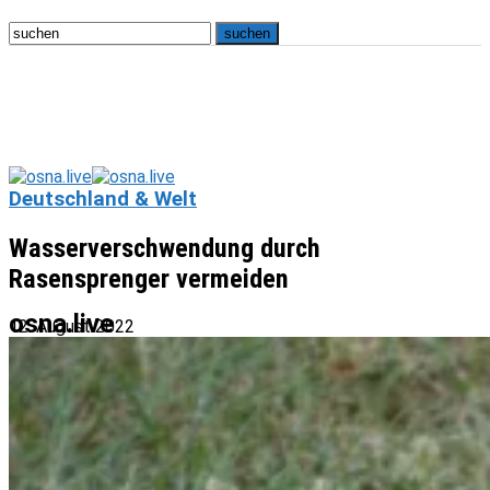
Deutschland & Welt
Wasserverschwendung durch
Rasensprenger vermeiden
osna.live
12. August 2022