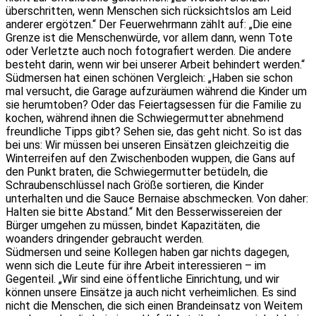
überschritten, wenn Menschen sich rücksichtslos am Leid
anderer ergötzen.“ Der Feuerwehrmann zählt auf: „Die eine
Grenze ist die Menschenwürde, vor allem dann, wenn Tote
oder Verletzte auch noch fotografiert werden. Die andere
besteht darin, wenn wir bei unserer Arbeit behindert werden.“
Südmersen hat einen schönen Vergleich: „Haben sie schon
mal versucht, die Garage aufzuräumen während die Kinder um
sie herumtoben? Oder das Feiertagsessen für die Familie zu
kochen, während ihnen die Schwiegermutter abnehmend
freundliche Tipps gibt? Sehen sie, das geht nicht. So ist das
bei uns: Wir müssen bei unseren Einsätzen gleichzeitig die
Winterreifen auf den Zwischenboden wuppen, die Gans auf
den Punkt braten, die Schwiegermutter betüdeln, die
Schraubenschlüssel nach Größe sortieren, die Kinder
unterhalten und die Sauce Bernaise abschmecken. Von daher:
Halten sie bitte Abstand.“ Mit den Besserwissereien der
Bürger umgehen zu müssen, bindet Kapazitäten, die
woanders dringender gebraucht werden.
Südmersen und seine Kollegen haben gar nichts dagegen,
wenn sich die Leute für ihre Arbeit interessieren – im
Gegenteil. „Wir sind eine öffentliche Einrichtung, und wir
können unsere Einsätze ja auch nicht verheimlichen. Es sind
nicht die Menschen, die sich einen Brandeinsatz von Weitem