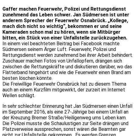
Gaffer machen Feuerwehr, Polizei und Rettungsdienst
zunehmend das Leben schwer. Jan Südmersen ist unter
anderem Sprecher der Feuerwehr Osnabrück. „Kollege,
mach dich nicht so wichtig“, bekommen er und seine
Kameraden schon mal zu hören, wenn sie Mitbürger
bitten, ein Stück von einer Unfallstelle zurückzugehen.
In einem viel beachteten Beitrag bei Facebook machte
Südmersen seinem Ärger Luft. Feuerwehr, Polizei und
Rettungsdienst werden zunehmend bei ihrer Arbeit behindert.
Zuschauer machen Fotos von Unfallopfern, drängen sich
zwischen die Rettungskräfte und diskutieren darüber, wo das
Flatterband hingehört und wie die Feuerwehr einen Brand am
besten löschen könnte.
Die Freiwillige Feuerwehr Osnabrück hat zu diesem Thema
auch an einem Kurzfilm mitgewirkt, der zurzeit im Internet
Wellen schlägt.
In sehr schlechter Erinnerung hat Jan Südmersen einen Unfall
im September 2016, als eine 27-Jährige bei einem Unfall an
der Kreuzung Bremer Straße/Heiligenweg ums Leben kam.
Die Polizei musste die Schaulustigen zur Seite drängen und
Platzverweise aussprechen, sonst wären die Beamten gar
nicht zur Unfallstelle gekommen. „Es werden Grenzen