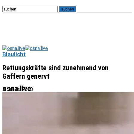
Blaulicht
Rettungskräfte sind zunehmend von
Gaffern genervt
osna.live
4. Januar 2018