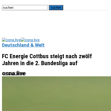
Deutschland & Welt
FC Energie Cottbus steigt nach zwölf
Jahren in die 2. Bundesliga auf
osna.live
16. Mai 2026