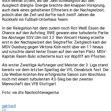
noch einmal zittern, als der Jahn schwungvoll auf den
Ausgleich drängte. Energie brachte den knappen Vorsprung,
auch dank eines gehaltenen Elfmeters in der Nachspielzeit,
jedoch über die Zeit und durfte nach zwölf Jahren die
Rückkehr ins Fußball-Unterhaus feiern.
In der Relegation hat dann zudem noch Rot-Weiß Essen die
Chance auf den Aufstieg. RWE gewann eine turbulente Partie
bei Absteiger SSV Ulm mit 3:2. Ben Vincent Hüning erzielte
erst in der Nachspielzeit den Siegtreffer. Zeitgleich kam der
MSV Duisburg gegen Viktoria Köln nicht über ein 1:1 hinaus
und rutschte damit hinter Essen auf den vierten Platz. MSV-
Kapitän Rasim Bulic scheiterte kurz vor Abpfiff am Pfosten.
Als erster Zweitliga-Aufsteiger und Meister der 3. Liga stand
bereits vor dem letzten Spieltag der VfL Osnabrück fest. Die
Lila-Weißen krönten ihre erfolgreiche Saison zum Abschluss
noch mit einem turbulenten 4:3-Sieg bei der zweiten
Mannschaft des VfB Stuttgart.
Foto: via dts Nachrichtenagentur
aaktuell