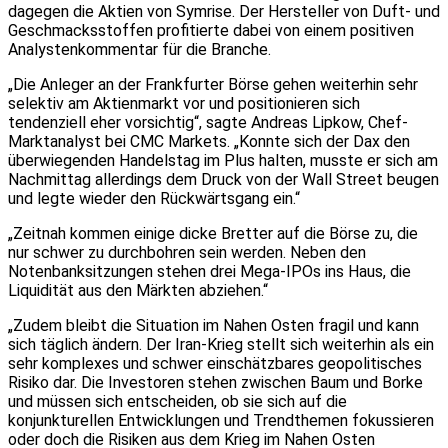
dagegen die Aktien von Symrise. Der Hersteller von Duft- und
Geschmacksstoffen profitierte dabei von einem positiven
Analystenkommentar für die Branche.
„Die Anleger an der Frankfurter Börse gehen weiterhin sehr
selektiv am Aktienmarkt vor und positionieren sich
tendenziell eher vorsichtig“, sagte Andreas Lipkow, Chef-
Marktanalyst bei CMC Markets. „Konnte sich der Dax den
überwiegenden Handelstag im Plus halten, musste er sich am
Nachmittag allerdings dem Druck von der Wall Street beugen
und legte wieder den Rückwärtsgang ein.“
„Zeitnah kommen einige dicke Bretter auf die Börse zu, die
nur schwer zu durchbohren sein werden. Neben den
Notenbanksitzungen stehen drei Mega-IPOs ins Haus, die
Liquidität aus den Märkten abziehen.“
„Zudem bleibt die Situation im Nahen Osten fragil und kann
sich täglich ändern. Der Iran-Krieg stellt sich weiterhin als ein
sehr komplexes und schwer einschätzbares geopolitisches
Risiko dar. Die Investoren stehen zwischen Baum und Borke
und müssen sich entscheiden, ob sie sich auf die
konjunkturellen Entwicklungen und Trendthemen fokussieren
oder doch die Risiken aus dem Krieg im Nahen Osten