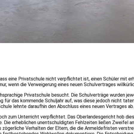
s eine Privatschule nicht verpflichtet ist, einen Schüler mit e
ur, wenn die Verweigerung eines neuen Schulvertrages willkürlic
schsprachige Privatschule besucht. Die Schulverträge wurden jewe
ung für das kommende Schuljahr auf, was diese jedoch nicht tate
Schule lehnte daraufhin den Abschluss eines neuen Vertrages ab.
och zum Unterricht verpflichtet. Das Oberlandesgericht hob dies
abe. Die erheblichen unentschuldigten Fehlzeiten ließen Zweifel
zögerliche Verhalten der Eltern, die die Anmeldefristen verstre
n fortbestehendes Wohlwollen dokumentiere. Die Entscheidung i