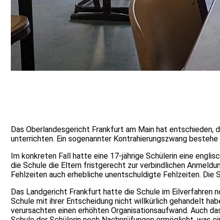
Das Oberlandesgericht Frankfurt am Main hat entschieden, das
unterrichten. Ein sogenannter Kontrahierungszwang bestehe n
Im konkreten Fall hatte eine 17-jährige Schülerin eine engli
die Schule die Eltern fristgerecht zur verbindlichen Anmeld
Fehlzeiten auch erhebliche unentschuldigte Fehlzeiten. Die 
Das Landgericht Frankfurt hatte die Schule im Eilverfahren n
Schule mit ihrer Entscheidung nicht willkürlich gehandelt h
verursachten einen erhöhten Organisationsaufwand. Auch das 
Schule der Schülerin noch Nachprüfungen ermöglicht, was ei