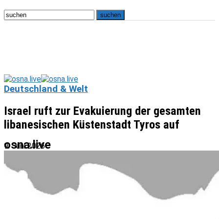
Deutschland & Welt
Israel ruft zur Evakuierung der gesamten
libanesischen Küstenstadt Tyros auf
osna.live
9. Juni 2026