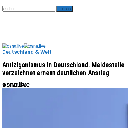
Deutschland & Welt
Antiziganismus in Deutschland: Meldestelle
verzeichnet erneut deutlichen Anstieg
osna.live
9. Juni 2026