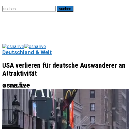
Deutschland & Welt
USA verlieren für deutsche Auswanderer an
Attraktivität
osna.live
9. Juni 2026