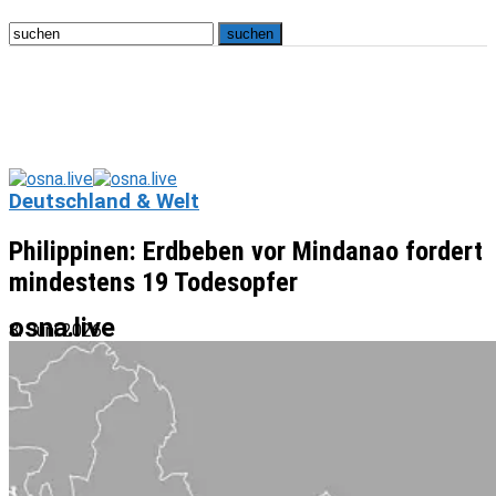
Deutschland & Welt
Philippinen: Erdbeben vor Mindanao fordert
mindestens 19 Todesopfer
osna.live
8. Juni 2026