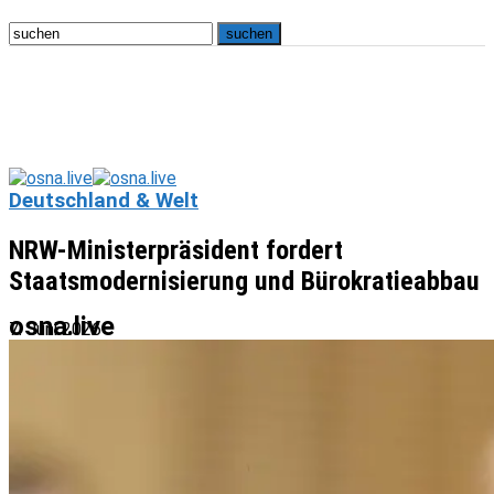
Deutschland & Welt
NRW-Ministerpräsident fordert
Staatsmodernisierung und Bürokratieabbau
osna.live
7. Juni 2026