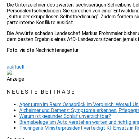
Die Unterzeichner des zweiten, sechsseitigen Schreibens be
Personalentscheidungen. Sie sprechen von einer Entwicklung
„Kultur der skrupellosen Selbstbedienung“. Zudem fordern s
parteiinterne Konflikte auslöst.
Die Anwürfe schaden Landeschef Markus Frohnmaier bisher a
dem besten Ergebnis eines AfD-Landesvorsitzenden jemals
Foto: via dts Nachrichtenagentur
aaktuell
Anzeige
NEUESTE BEITRÄGE
Agenturen im Raum Osnabrück im Vergleich: Worauf Un
Alzheimer und Demenz: Symptome erkennen, Pflegegra
Warum ist gesunder Schlaf unverzichtbar?
Bremsbeläge am Auto verstehen warten und richtig er
Thüringens Ministerpräsident verteidigt KI-Einsatz in
Anzeige