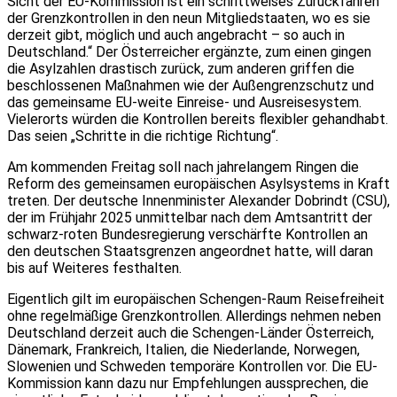
Sicht der EU-Kommission ist ein schrittweises Zurückfahren
der Grenzkontrollen in den neun Mitgliedstaaten, wo es sie
derzeit gibt, möglich und auch angebracht – so auch in
Deutschland.“ Der Österreicher ergänzte, zum einen gingen
die Asylzahlen drastisch zurück, zum anderen griffen die
beschlossenen Maßnahmen wie der Außengrenzschutz und
das gemeinsame EU-weite Einreise- und Ausreisesystem.
Vielerorts würden die Kontrollen bereits flexibler gehandhabt.
Das seien „Schritte in die richtige Richtung“.
Am kommenden Freitag soll nach jahrelangem Ringen die
Reform des gemeinsamen europäischen Asylsystems in Kraft
treten. Der deutsche Innenminister Alexander Dobrindt (CSU),
der im Frühjahr 2025 unmittelbar nach dem Amtsantritt der
schwarz-roten Bundesregierung verschärfte Kontrollen an
den deutschen Staatsgrenzen angeordnet hatte, will daran
bis auf Weiteres festhalten.
Eigentlich gilt im europäischen Schengen-Raum Reisefreiheit
ohne regelmäßige Grenzkontrollen. Allerdings nehmen neben
Deutschland derzeit auch die Schengen-Länder Österreich,
Dänemark, Frankreich, Italien, die Niederlande, Norwegen,
Slowenien und Schweden temporäre Kontrollen vor. Die EU-
Kommission kann dazu nur Empfehlungen aussprechen, die