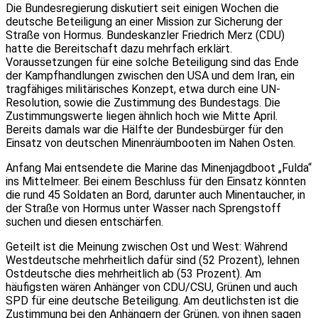
Die Bundesregierung diskutiert seit einigen Wochen die
deutsche Beteiligung an einer Mission zur Sicherung der
Straße von Hormus. Bundeskanzler Friedrich Merz (CDU)
hatte die Bereitschaft dazu mehrfach erklärt.
Voraussetzungen für eine solche Beteiligung sind das Ende
der Kampfhandlungen zwischen den USA und dem Iran, ein
tragfähiges militärisches Konzept, etwa durch eine UN-
Resolution, sowie die Zustimmung des Bundestags. Die
Zustimmungswerte liegen ähnlich hoch wie Mitte April.
Bereits damals war die Hälfte der Bundesbürger für den
Einsatz von deutschen Minenräumbooten im Nahen Osten.
Anfang Mai entsendete die Marine das Minenjagdboot „Fulda“
ins Mittelmeer. Bei einem Beschluss für den Einsatz könnten
die rund 45 Soldaten an Bord, darunter auch Minentaucher, in
der Straße von Hormus unter Wasser nach Sprengstoff
suchen und diesen entschärfen.
Geteilt ist die Meinung zwischen Ost und West: Während
Westdeutsche mehrheitlich dafür sind (52 Prozent), lehnen
Ostdeutsche dies mehrheitlich ab (53 Prozent). Am
häufigsten wären Anhänger von CDU/CSU, Grünen und auch
SPD für eine deutsche Beteiligung. Am deutlichsten ist die
Zustimmung bei den Anhängern der Grünen, von ihnen sagen