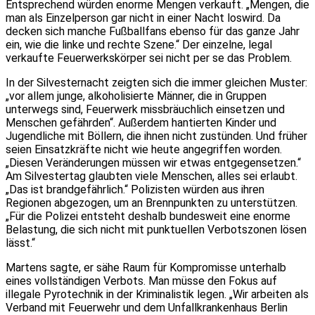
Entsprechend würden enorme Mengen verkauft. „Mengen, die
man als Einzelperson gar nicht in einer Nacht loswird. Da
decken sich manche Fußballfans ebenso für das ganze Jahr
ein, wie die linke und rechte Szene.“ Der einzelne, legal
verkaufte Feuerwerkskörper sei nicht per se das Problem.
In der Silvesternacht zeigten sich die immer gleichen Muster:
„vor allem junge, alkoholisierte Männer, die in Gruppen
unterwegs sind, Feuerwerk missbräuchlich einsetzen und
Menschen gefährden“. Außerdem hantierten Kinder und
Jugendliche mit Böllern, die ihnen nicht zustünden. Und früher
seien Einsatzkräfte nicht wie heute angegriffen worden.
„Diesen Veränderungen müssen wir etwas entgegensetzen.“
Am Silvestertag glaubten viele Menschen, alles sei erlaubt.
„Das ist brandgefährlich.“ Polizisten würden aus ihren
Regionen abgezogen, um an Brennpunkten zu unterstützen.
„Für die Polizei entsteht deshalb bundesweit eine enorme
Belastung, die sich nicht mit punktuellen Verbotszonen lösen
lässt.“
Martens sagte, er sähe Raum für Kompromisse unterhalb
eines vollständigen Verbots. Man müsse den Fokus auf
illegale Pyrotechnik in der Kriminalistik legen. „Wir arbeiten als
Verband mit Feuerwehr und dem Unfallkrankenhaus Berlin