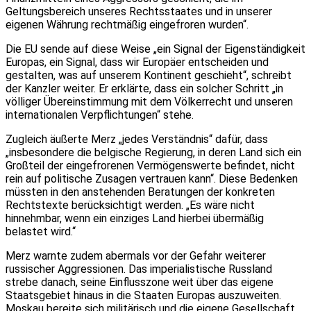
Geltungsbereich unseres Rechtsstaates und in unserer
eigenen Währung rechtmäßig eingefroren wurden“.
Die EU sende auf diese Weise „ein Signal der Eigenständigkeit
Europas, ein Signal, dass wir Europäer entscheiden und
gestalten, was auf unserem Kontinent geschieht“, schreibt
der Kanzler weiter. Er erklärte, dass ein solcher Schritt „in
völliger Übereinstimmung mit dem Völkerrecht und unseren
internationalen Verpflichtungen“ stehe.
Zugleich äußerte Merz „jedes Verständnis“ dafür, dass
„insbesondere die belgische Regierung, in deren Land sich ein
Großteil der eingefrorenen Vermögenswerte befindet, nicht
rein auf politische Zusagen vertrauen kann“. Diese Bedenken
müssten in den anstehenden Beratungen der konkreten
Rechtstexte berücksichtigt werden. „Es wäre nicht
hinnehmbar, wenn ein einziges Land hierbei übermäßig
belastet wird.“
Merz warnte zudem abermals vor der Gefahr weiterer
russischer Aggressionen. Das imperialistische Russland
strebe danach, seine Einflusszone weit über das eigene
Staatsgebiet hinaus in die Staaten Europas auszuweiten.
Moskau bereite sich militärisch und die eigene Gesellschaft